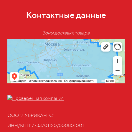
Контактные данные
Зоны доставки товара
ООО "ЛУБРИКАНТС"
ИНН/КПП: 7733701120/500801001