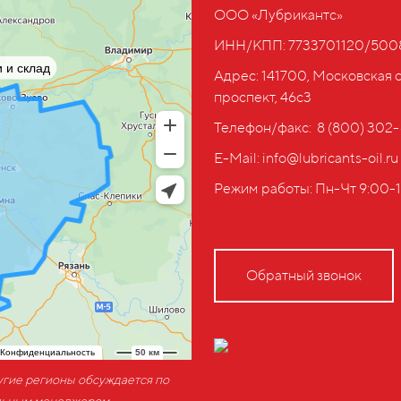
ООО «Лубрикантс»
ИНН/КПП: 7733701120/500
Адрес: 141700, Московская 
проспект, 46с3
Телефон/факс: ‎ 8 (800) 302
E-Mail: info@lubricants-oil.ru
Режим работы: Пн-Чт 9:00-1
Обратный звонок
ругие регионы обсуждается по