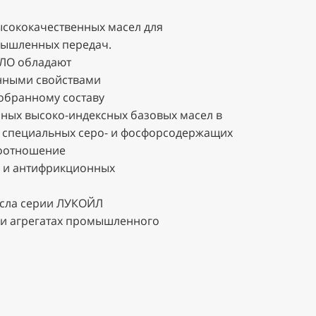
сококачественных масел для
ышленных передач.
ЛО обладают
нными свойствами
обранному составу
ных высоко-индексных базовых масел в
 специальных серо- и фосфорсодержащих
соотношение
в и антифрикционных
асла серии ЛУКОЙЛ
 и агрегатах промышленного