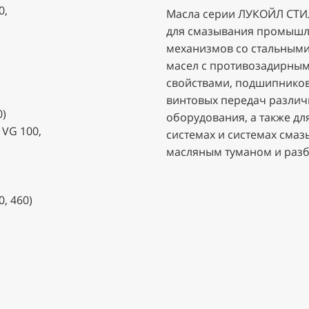
0,
Масла серии ЛУКОЙЛ СТИ
для смазывания промышл
механизмов со стальным
масел с противозадирны
свойствами, подшипников
винтовых передач разли
0)
оборудования, а также д
 VG 100,
системах и системах сма
масляным туманом и раз
, 460)