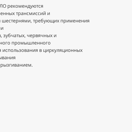
ЛО рекомендуются
енных трансмиссий и
и шестернями, требующих применения
ми
, зубчатых, червячных и
чного промышленного
ля использования в циркуляционных
зывания
брызгиванием.