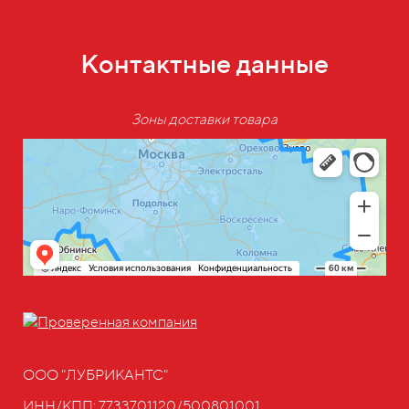
Контактные данные
Зоны доставки товара
ООО "ЛУБРИКАНТС"
ИНН/КПП: 7733701120/500801001