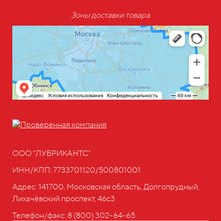
Зоны доставки товара
ООО "ЛУБРИКАНТС"
ИНН/КПП: 7733701120/500801001
Адрес: 141700, Московская область, Долгопрудный,
Лихачёвский проспект, 46с3
Телефон/факс:
8 (800) 302-64-65