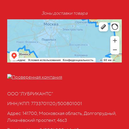
Зоны доставки товара
ООО "ЛУБРИКАНТС"
ИНН/КПП: 7733701120/500801001
Адрес: 141700, Московская область, Долгопрудный,
Лихачёвский проспект, 46с3