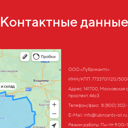
Контактные данны
ООО «Лубрикантс»
ИНН/КПП: 7733701120/500
Адрес: 141700, Московская 
проспект, 46с3
Телефон/факс: ‎ 8 (800) 302
E-Mail: info@lubricants-oil.ru
Режим работы: Пн-Чт 9:00-1