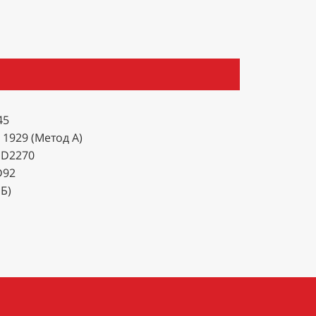
45
 1929 (Метод А)
 D2270
D92
Б)