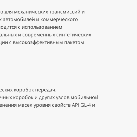
о для механических трансмиссий и
х автомобилей и коммерческого
водится с использованием
льных и современных синтетических
ции с высокоэффективным пакетом
еских коробок передач,
чных коробок и других узлов мобильной
нения масел уровня свойств API GL-4 и