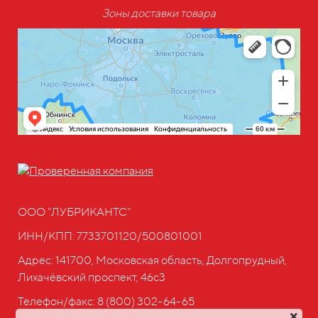
Зоны доставки товара
ООО "ЛУБРИКАНТС"
ИНН/КПП: 7733701120/500801001
Адрес: 141700, Московская область, Долгопрудный,
Лихачёвский проспект, 46с3
Телефон/факс:
8 (800) 302-64-65