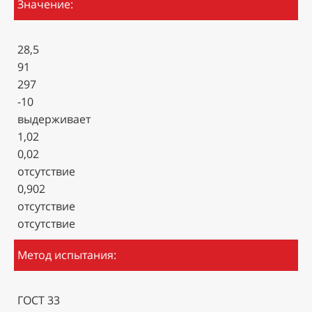
Значение:
28,5
91
297
-10
выдерживает
1,02
0,02
отсутствие
0,902
отсутствие
отсутствие
Метод испытания:
ГОСТ 33