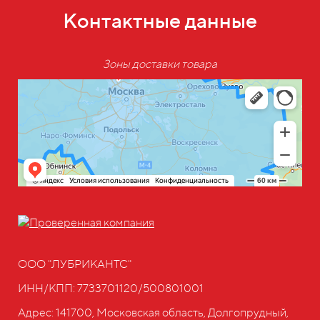
Контактные данные
Зоны доставки товара
ООО "ЛУБРИКАНТС"
ИНН/КПП: 7733701120/500801001
Адрес: 141700, Московская область, Долгопрудный,