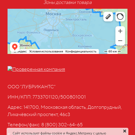
Зоны доставки товара
ООО "ЛУБРИКАНТС"
ИНН/КПП: 7733701120/500801001
Адрес: 141700, Московская область, Долгопрудный,
Лихачёвский проспект, 46с3
Телефон/факс:
8 (800) 302-64-65
Сайт использует файлы cookie и Яндекс.Метрику с целью
E-Mail: info@lubricants-oil.ru