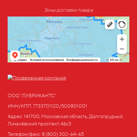
Зоны доставки товара
ООО "ЛУБРИКАНТС"
ИНН/КПП: 7733701120/500801001
Адрес: 141700, Московская область, Долгопрудный,
Лихачёвский проспект, 46с3
Телефон/факс:
8 (800) 302-64-65