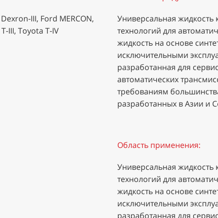
I, Dexron-III, Ford MERCON,
Универсальная жидкость к
-III, Toyota T-IV
технологий для автоматиче
жидкость на основе синт
исключительными эксплу
разработанная для серви
автоматических трансмисси
требованиям большинства
разработанных в Азии и 
Область применения:
Универсальная жидкость к
технологий для автоматиче
жидкость на основе синт
исключительными эксплу
разработанная для серви