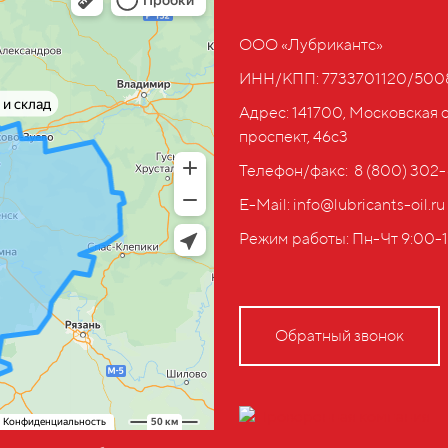
ООО «Лубрикантс»
ИНН/КПП: 7733701120/500
Адрес: 141700, Московская 
проспект, 46с3
Телефон/факс: ‎ 8 (800) 302
E-Mail: info@lubricants-oil.ru
Режим работы: Пн-Чт 9:00-1
Обратный звонок