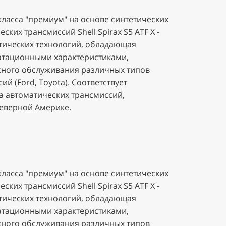
ласса "премиум" на основе синтетических
ских трансмиссий Shell Spirax S5 ATF X -
етических технологий, обладающая
атационными характеристиками,
сного обслуживания различных типов
й (Ford, Toyota). Соответствует
 автоматических трансмиссий,
Северной Америке.
ласса "премиум" на основе синтетических
ских трансмиссий Shell Spirax S5 ATF X -
етических технологий, обладающая
атационными характеристиками,
сного обслуживания различных типов