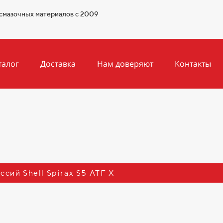
смазочных материалов с 2009
талог
Доставка
Нам доверяют
Контакты
сий Shell Spirax S5 ATF X