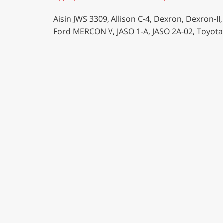
Aisin JWS 3309, Allison C-4, Dexron, Dexron-I
Ford MERCON V, JASO 1-A, JASO 2A-02, Toyota T