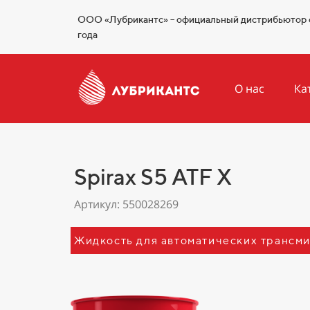
ООО «Лубрикантс» – официальный дистрибьютор 
года
О нас
Ка
Spirax S5 ATF X
Артикул: 550028269
Жидкость для автоматических трансмис