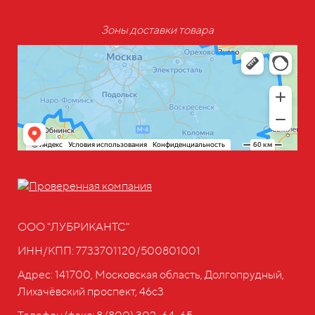
Зоны доставки товара
ООО "ЛУБРИКАНТС"
ИНН/КПП: 7733701120/500801001
Адрес: 141700, Московская область, Долгопрудный,
Лихачёвский проспект, 46с3