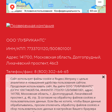
ООО "ЛУБРИКАНТС"
ИНН/КПП: 7733701120/500801001
Адрес: 141700, Московская область, Долгопрудный,
Лихачёвский проспект, 46с3
Телефон/факс:
8 (800) 302-64-65
Сайт использует файлы cookie и Яндекс.Метрику с целью
E-Mail: info@lubricants-oil.ru
аналитики и повышения удобства пользования сайтом.
Продолжая использовать сайт, Вы даёте ООО “ЛУБРИКАНТС”
Режим работы: Пн-Чт 9:00-18:00, Пт 9:00-17:00
(ОГРН 1097746305194, ИНН/КПП 7733701120/500801001, адрес:
141700, Московская область, г. Долгопрудный, Лихачёвский
проспект, д. 46, стр. 3) согласие на обработку файлов cookies и
пользовательских данных. Если Вы не хотите, чтобы Ваши данные
обрабатывались, просим отключить обработку файлов cookies и
сбор пользовательских данных в настройках Вашего браузера