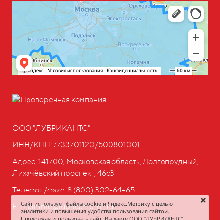
ООО "ЛУБРИКАНТС"
ИНН/КПП: 7733701120/500801001
Адрес: 141700, Московская область, Долгопрудный,
Лихачёвский проспект, 46с3
Телефон/факс:
8 (800) 302-64-65
Сайт использует файлы cookie и Яндекс.Метрику с целью
E-Mail: info@lubricants-oil.ru
аналитики и повышения удобства пользования сайтом.
Продолжая использовать сайт, Вы даёте ООО “ЛУБРИКАНТС”